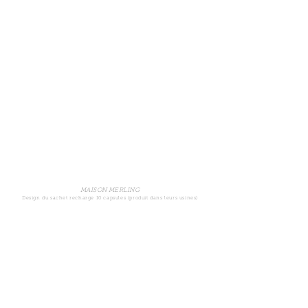
MAISON MERLING
Design du sachet recharge 10 capsules (produit dans leurs usines)