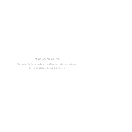
MAISON MERLING
Refonte de la facade et réalisation de l'enseigne
de la boutique de La Rochelle