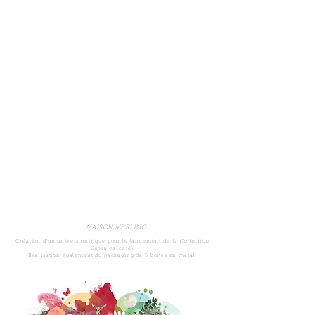
MAISON MERLING
Création d'un univers onirique pour le lancement de
la Collection
Capsules
(café).
Réalisation également du packaging de 5 boites en métal.