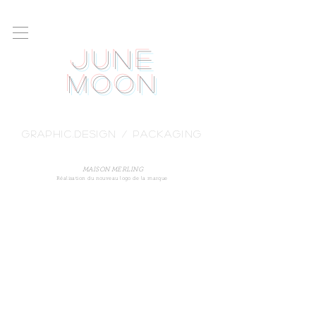
June
Moon
GRAPHIC.DESIGN / packaging
MAISON MERLING
Réalisation du nouveau logo de la marque